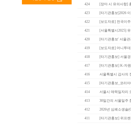
424
[장마 시 유의사항]
423
[타기관홍보]2026 
422
[보도자료] 전국이
421
[서울특별시2025] 
420
[타기관홍보' 서울
419
[보도자료] 머니투데이(
418
[타기관홍보] 서울
417
[타기관홍보] K-자
416
서울특별시 감사의 
415
[타기관홍보_코리아
414
서울시 매력일자리 
413
30일간의 서울일주 
412
2026년 심폐소생술(
411
[타기관홍보] 위프렌