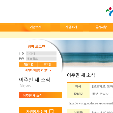
제목
[보도자료] 도
작성자
동부_관리자
이주민 새 소식
http://www.igoodday.co.kr/news/art
이전글
[보도자료] 일