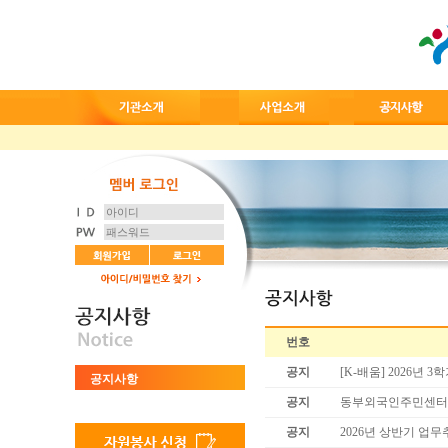
번호
공지
[K-배움] 2026년
공지사항
공지
동부외국인주민센터 직
공지
2026년 상반기 업