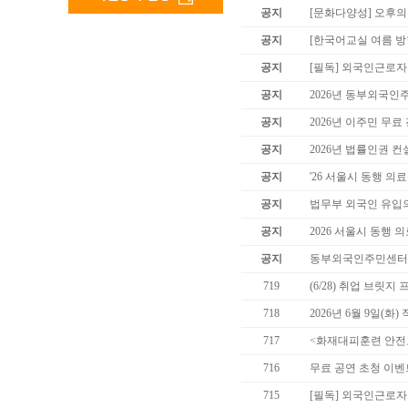
공지
[문화다양성] 오후의
공지
[한국어교실 여름 방학
공지
[필독] 외국인근로
공지
2026년 동부외국인
공지
2026년 이주민 무료
공지
2026년 법률인권 컨
공지
'26 서울시 동행 
공지
법무부 외국인 유입
공지
2026 서울시 동행 
공지
동부외국인주민센터 
719
(6/28) 취업 브릿
718
2026년 6월 9일(
717
<화재대피훈련 안전
716
무료 공연 초청 이벤
715
[필독] 외국인근로