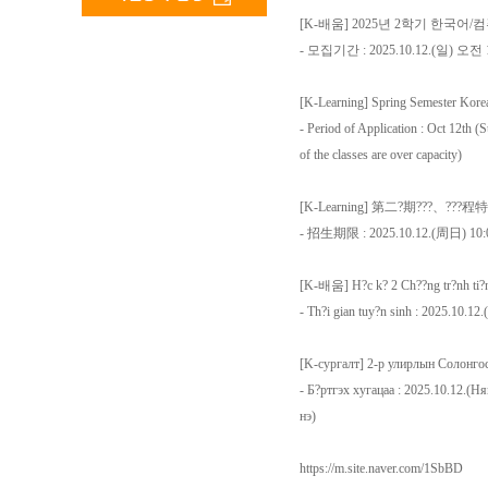
[K-배움] 2025년 2학기 한국어
- 모집기간 : 2025.10.12.(일
[K-Learning] Spring Semester Kore
- Period of Application : Oct 12th (Su
of the classes are over capacity)
[K-Learning] 第二?期???、???
- 招生期限 : 2025.10.12.(周日
[K-배움] H?c k? 2 Ch??ng tr?nh ti?n
- Th?i gian tuy?n sinh : 2025.10.12.
[K-сургалт] 2-р улирлын Солонго
- Б?ртгэх хугацаа : 2025.10.12.(Н
нэ)
https://m.site.naver.com/1SbBD