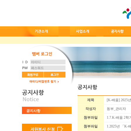
제목
[K-배움] 20
작성자
동부_관리자
공지사항
첨부파일
1.7.K-배움 
첨부파일
1.2025년 「