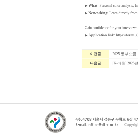
▶
What:
Personal color analysis, in
▶
Networking:
Learn directly from 
Gain confidence for your interviews 
▶
Application link:
https://form
이전글
2025 동부 숏
다음글
[K-배움] 20