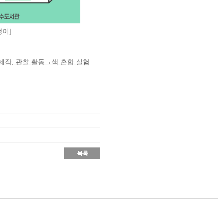
팽이]
제작, 관찰 활동
→
색 혼합 실험