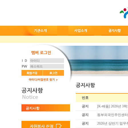
번호
공지
[K-배움] 2026년
공지사항
공지
동부외국인주민센터 직
공지
2026년 상반기 업